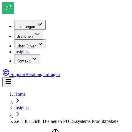
Leistungen
Branchen
Über Oliver
Insights
Kontakt
Support
Beratung anfragen
Home
Insights
ZeIT für Dich: Die neuen PULS.systems Produktpakete