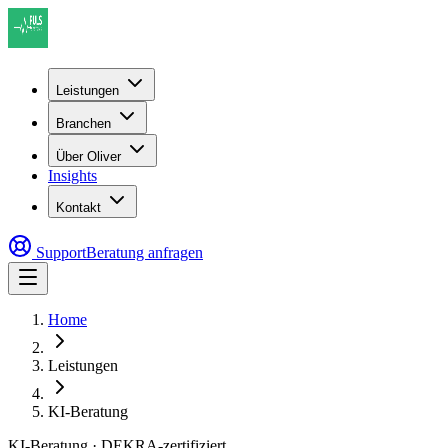
Leistungen
Branchen
Über Oliver
Insights
Kontakt
Support
Beratung anfragen
Home
Leistungen
KI-Beratung
KI-Beratung · DEKRA-zertifiziert