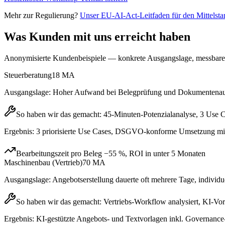
Mehr zur Regulierung?
Unser EU-AI-Act-Leitfaden für den Mittelsta
Was Kunden mit uns erreicht haben
Anonymisierte Kundenbeispiele — konkrete Ausgangslage, messbare
Steuerberatung
18 MA
Ausgangslage:
Hoher Aufwand bei Belegprüfung und Dokumentenaufbe
So haben wir das gemacht:
45-Minuten-Potenzialanalyse, 3 Use 
Ergebnis:
3 priorisierte Use Cases, DSGVO-konforme Umsetzung mit
Bearbeitungszeit pro Beleg −55 %, ROI in unter 5 Monaten
Maschinenbau (Vertrieb)
70 MA
Ausgangslage:
Angebotserstellung dauerte oft mehrere Tage, individ
So haben wir das gemacht:
Vertriebs-Workflow analysiert, KI-V
Ergebnis:
KI-gestützte Angebots- und Textvorlagen inkl. Governanc