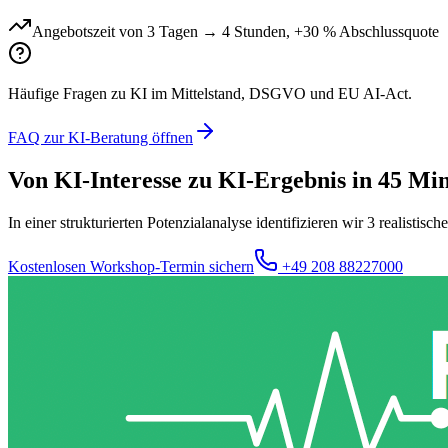
Angebotszeit von 3 Tagen → 4 Stunden, +30 % Abschlussquote
Häufige Fragen zu KI im Mittelstand, DSGVO und EU AI-Act.
FAQ zur KI-Beratung öffnen
Von KI-Interesse zu KI-Ergebnis in 45 Mi
In einer strukturierten Potenzialanalyse identifizieren wir 3 realis
Kostenlosen Workshop-Termin sichern
+49 208 88227000