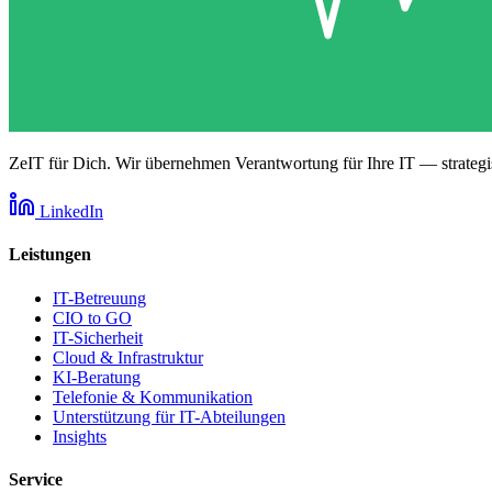
ZeIT für Dich. Wir übernehmen Verantwortung für Ihre IT — strategis
LinkedIn
Leistungen
IT-Betreuung
CIO to GO
IT-Sicherheit
Cloud & Infrastruktur
KI-Beratung
Telefonie & Kommunikation
Unterstützung für IT-Abteilungen
Insights
Service