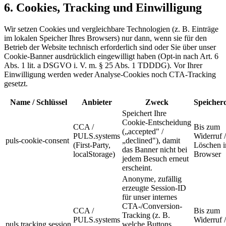
6. Cookies, Tracking und Einwilligung
Wir setzen Cookies und vergleichbare Technologien (z. B. Einträge
im lokalen Speicher Ihres Browsers) nur dann, wenn sie für den
Betrieb der Website technisch erforderlich sind oder Sie über unser
Cookie-Banner ausdrücklich eingewilligt haben (Opt-in nach Art. 6
Abs. 1 lit. a DSGVO i. V. m. § 25 Abs. 1 TDDDG). Vor Ihrer
Einwilligung werden weder Analyse-Cookies noch CTA-Tracking
gesetzt.
Name / Schlüssel
Anbieter
Zweck
Speicher
Speichert Ihre
Cookie-Entscheidung
CCA /
Bis zum
(„accepted" /
PULS.systems
Widerruf /
puls-cookie-consent
„declined"), damit
(First-Party,
Löschen 
das Banner nicht bei
localStorage)
Browser
jedem Besuch erneut
erscheint.
Anonyme, zufällig
erzeugte Session-ID
für unser internes
CTA-/Conversion-
CCA /
Bis zum
Tracking (z. B.
PULS.systems
Widerruf /
puls.tracking.session
welche Buttons