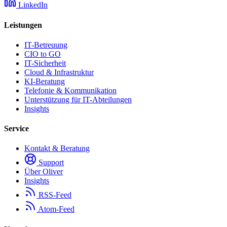
LinkedIn
Leistungen
IT-Betreuung
CIO to GO
IT-Sicherheit
Cloud & Infrastruktur
KI-Beratung
Telefonie & Kommunikation
Unterstützung für IT-Abteilungen
Insights
Service
Kontakt & Beratung
Support
Über Oliver
Insights
RSS-Feed
Atom-Feed