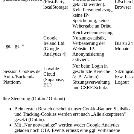
(First-Party,
Löschen 
geklickt werden).
localStorage)
Browser
Kein Personenbezug,
keine IP-
Speicherung, keine
Weitergabe an Dritte.
Reichweitenmessung,
Google
Nutzungsstatistik,
Ireland Ltd.
Verbesserung der
Bis zu 24
_ga, _ga_*
(Google
Website. IP-
Monate
Analytics 4)
Anonymisierung
aktiviert.
Nur beim Login in
Lovable
Session-Cookies der
geschützte Bereiche
Sitzungsd
Cloud
Auth-/Backend-
(z. B. Admin):
bzw. bis 
(Supabase,
Plattform
Sitzungsverwaltung
Logout
EU)
und CSRF-Schutz.
Ihre Steuerung (Opt-in / Opt-out)
Beim ersten Besuch erscheint unser Cookie-Banner. Statistik-
und Tracking-Cookies werden erst nach „Alle akzeptieren"
gesetzt (Opt-in).
Mit „Nur notwendige" werden weder Google Analytics
geladen noch CTA-Events erfasst; eine ggf. vorhandene