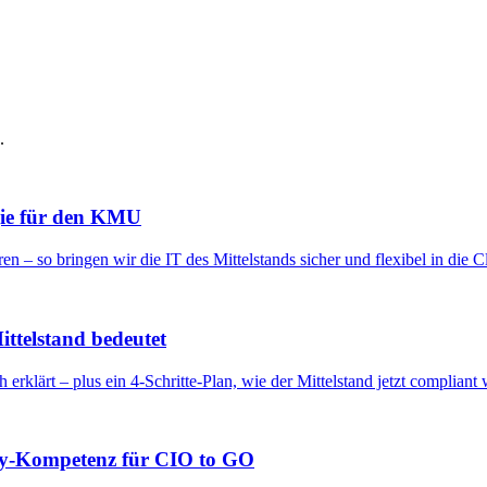
.
gie für den KMU
 – so bringen wir die IT des Mittelstands sicher und flexibel in die C
ttelstand bedeutet
 erklärt – plus ein 4-Schritte-Plan, wie der Mittelstand jetzt compliant 
rity-Kompetenz für CIO to GO