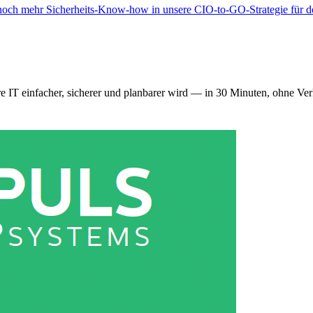
wir noch mehr Sicherheits-Know-how in unsere CIO-to-GO-Strategie für d
re IT einfacher, sicherer und planbarer wird — in 30 Minuten, ohne Ve