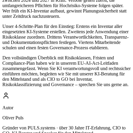
zwischen 2024 und 2027 in Kraft. Verbote gelten zuerst, die
umfangreicheren Pflichten für Hochrisiko-Systeme folgen später.
Wer früh ein KI-Inventar aufbaut, gewinnt Planungssicherheit statt
unter Zeitdruck nachzusteuern.
Unser 4-Schritte-Plan für den Einstieg: Erstens ein Inventar aller
eingesetzten KI-Systeme erstellen. Zweitens jede Anwendung einer
Risikoklasse zuordnen. Drittens Verantwortlichkeiten, Transparenz-
und Dokumentationspflichten festlegen. Viertens Mitarbeitende
schulen und einen festen Governance-Prozess etablieren.
Den vollständigen Überblick mit Risikoklassen, Fristen und
Compliance-Plan haben wir in unserem EU-AI-Act-Leitfaden
zusammengefasst. Wenn Sie KI verantwortungsvoll und rechtssicher
einführen möchten, begleiten wir Sie mit unserer KI-Beratung für
den Mittelstand und als CIO to GO bei Inventar,
Risikoklassifizierung und Governance – sprechen Sie uns gerne an.
Autor
Oliver Puls
Gründer von PULS.systems · über 30 Jahre IT-Erfahrung, CIO to