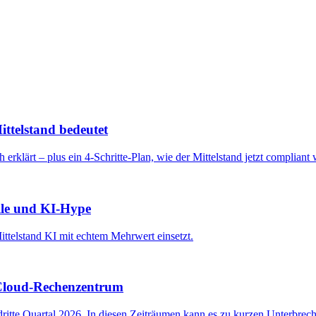
ttelstand bedeutet
 erklärt – plus ein 4-Schritte-Plan, wie der Mittelstand jetzt compliant 
lle und KI-Hype
Mittelstand KI mit echtem Mehrwert einsetzt.
Cloud-Rechenzentrum
ritte Quartal 2026. In diesen Zeiträumen kann es zu kurzen Unterbr