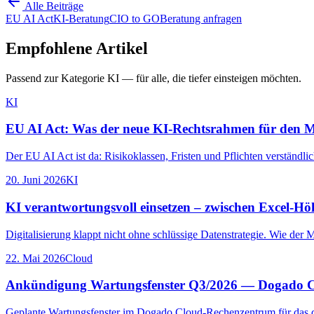
Alle Beiträge
EU AI Act
KI-Beratung
CIO to GO
Beratung anfragen
Empfohlene Artikel
Passend zur Kategorie
KI
— für alle, die tiefer einsteigen möchten.
KI
EU AI Act: Was der neue KI-Rechtsrahmen für den Mi
Der EU AI Act ist da: Risikoklassen, Fristen und Pflichten verständlich
20. Juni 2026
KI
KI verantwortungsvoll einsetzen – zwischen Excel-Hö
Digitalisierung klappt nicht ohne schlüssige Datenstrategie. Wie der 
22. Mai 2026
Cloud
Ankündigung Wartungsfenster Q3/2026 — Dogado 
Geplante Wartungsfenster im Dogado Cloud-Rechenzentrum für das d